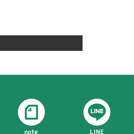
note
LINE