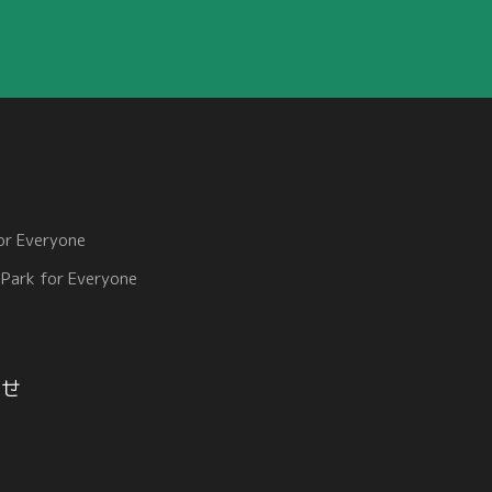
or Everyone
 Park for Everyone
ー
わせ