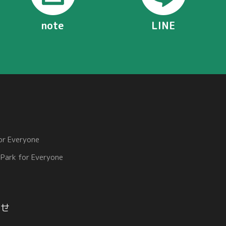
note
LINE
or Everyone
 Park for Everyone
ー
わせ