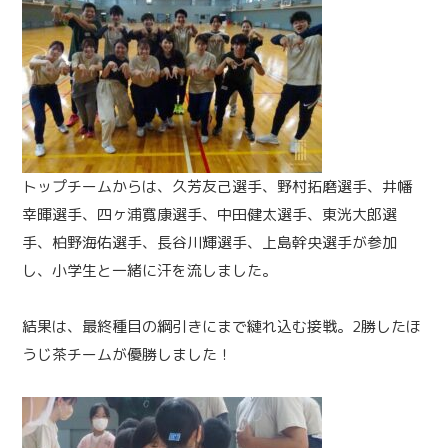
トップチームからは、久芳友己選手、野村拓磨選手、井幡
幸暉選手、四ヶ浦寛康選手、中田健太選手、東洸大郎選
手、柏野海佑選手、長谷川輝選手、上島幹央選手が参加
し、小学生と一緒に汗を流しました。
結果は、最終種目の綱引きにまで縺れ込む接戦。2勝したほ
うじ茶チームが優勝しました！