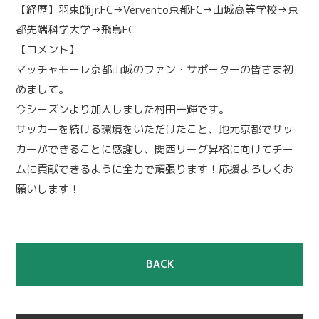
【経歴】羽束師jr.FC→Vervento京都FC→山城高等学校→京
都先端科学大学→飛鳥FC
【コメント】
マッチャモーレ京都山城のファン・サポーターの皆さま初
めまして。
今シーズンより加入しました村田一輝です。
サッカーを続ける環境をいただけたこと、地元京都でサッ
カーができることに感謝し、関西リーグ昇格に向けてチー
ムに貢献できるように全力で頑張ります！応援よろしくお
願いします！
BACK