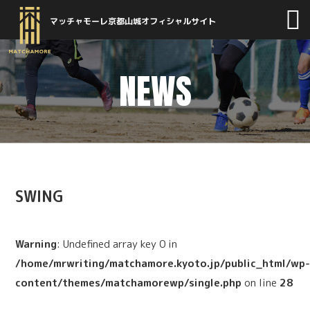
マッチャモーレ京都山城オフィシャルサイト
NEWS
SWING
Warning
: Undefined array key 0 in
/home/mrwriting/matchamore.kyoto.jp/public_html/wp
content/themes/matchamorewp/single.php
on line
28