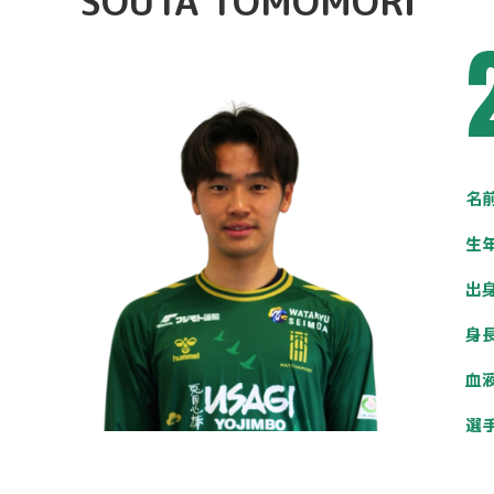
SOUTA TOMOMORI
名
生
出
身
血
選