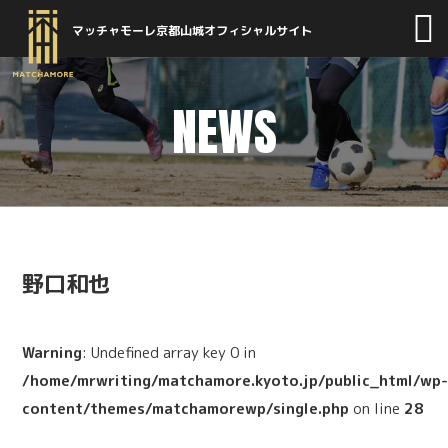
マッチャモーレ京都山城オフィシャルサイト
NEWS
野口和也
Warning
: Undefined array key 0 in
/home/mrwriting/matchamore.kyoto.jp/public_html/wp
content/themes/matchamorewp/single.php
on line
28