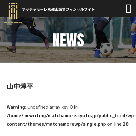
マッチャモーレ京都山城オフィシャルサイト
NEWS
山中淳平
Warning
: Undefined array key 0 in
/home/mrwriting/matchamore.kyoto.jp/public_html/wp
content/themes/matchamorewp/single.php
on line
28