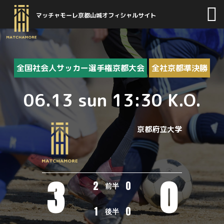
マッチャモーレ京都山城オフィシャルサイト
全国社会人サッカー選手権京都大会
全社京都準決勝
06.13 sun 13:30 K.O.
京都府立大学
3
0
2
0
前半
1
0
後半