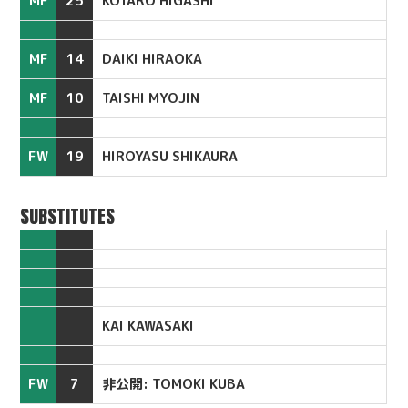
MF
25
KOTARO HIGASHI
MF
14
DAIKI HIRAOKA
MF
10
TAISHI MYOJIN
FW
19
HIROYASU SHIKAURA
SUBSTITUTES
KAI KAWASAKI
FW
7
非公開: TOMOKI KUBA